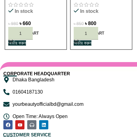
In stock
In stock
৳
660
৳
800
৳
980
৳
850
ADD TO CART
ADD TO CART
অর্ডার করুন
অর্ডার করুন
CORPORATE HEADQUARTER
Dhaka Bangladesh
01604187130
yourbeautyofficialbd@gmail.com
Open Time: Always Open
CUSTOMER SERVICE