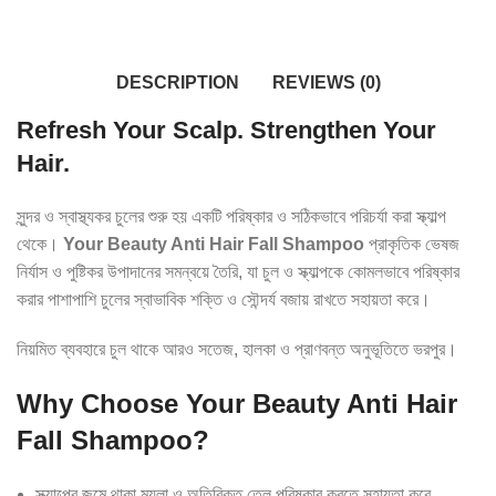
DESCRIPTION
REVIEWS (0)
Refresh Your Scalp. Strengthen Your
Hair.
সুন্দর ও স্বাস্থ্যকর চুলের শুরু হয় একটি পরিষ্কার ও সঠিকভাবে পরিচর্যা করা স্ক্যাল্প
থেকে।
Your Beauty Anti Hair Fall Shampoo
প্রাকৃতিক ভেষজ
নির্যাস ও পুষ্টিকর উপাদানের সমন্বয়ে তৈরি, যা চুল ও স্ক্যাল্পকে কোমলভাবে পরিষ্কার
করার পাশাপাশি চুলের স্বাভাবিক শক্তি ও সৌন্দর্য বজায় রাখতে সহায়তা করে।
নিয়মিত ব্যবহারে চুল থাকে আরও সতেজ, হালকা ও প্রাণবন্ত অনুভূতিতে ভরপুর।
Why Choose Your Beauty Anti Hair
Fall Shampoo?
স্ক্যাল্পের জমে থাকা ময়লা ও অতিরিক্ত তেল পরিষ্কার করতে সহায়তা করে