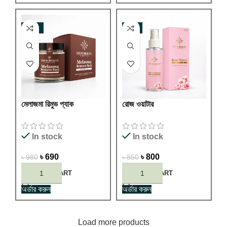
-30%
-6%
মেলাজমা রিমুভ প্যাক
রোজ ওয়াটার
In stock
In stock
৳
690
৳
800
৳
980
৳
850
ADD TO CART
ADD TO CART
অর্ডার করুন
অর্ডার করুন
Load more products