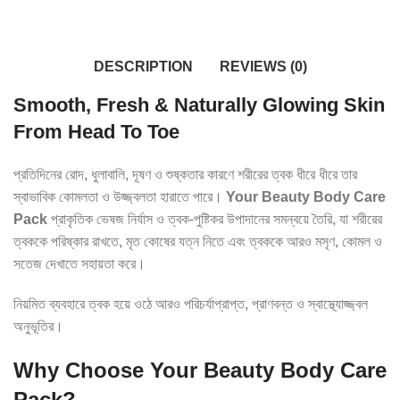
DESCRIPTION
REVIEWS (0)
Smooth, Fresh & Naturally Glowing Skin
From Head To Toe
প্রতিদিনের রোদ, ধুলাবালি, দূষণ ও শুষ্কতার কারণে শরীরের ত্বক ধীরে ধীরে তার
স্বাভাবিক কোমলতা ও উজ্জ্বলতা হারাতে পারে।
Your Beauty Body Care
Pack
প্রাকৃতিক ভেষজ নির্যাস ও ত্বক-পুষ্টিকর উপাদানের সমন্বয়ে তৈরি, যা শরীরের
ত্বককে পরিষ্কার রাখতে, মৃত কোষের যত্ন নিতে এবং ত্বককে আরও মসৃণ, কোমল ও
সতেজ দেখাতে সহায়তা করে।
নিয়মিত ব্যবহারে ত্বক হয়ে ওঠে আরও পরিচর্যাপ্রাপ্ত, প্রাণবন্ত ও স্বাস্থ্যোজ্জ্বল
অনুভূতির।
Why Choose Your Beauty Body Care
Pack?