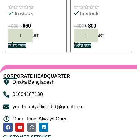
In stock
In stock
৳
660
৳
800
৳
980
৳
850
ADD TO CART
ADD TO CART
অর্ডার করুন
অর্ডার করুন
CORPORATE HEADQUARTER
Dhaka Bangladesh
01604187130
yourbeautyofficialbd@gmail.com
Open Time: Always Open