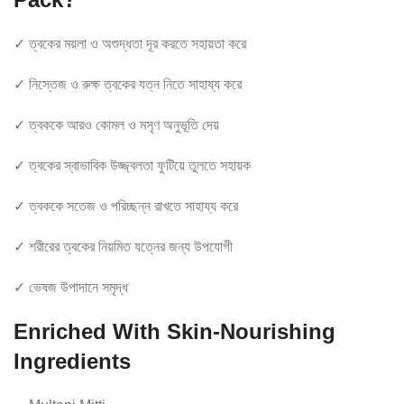
✓ ত্বকের ময়লা ও অশুদ্ধতা দূর করতে সহায়তা করে
✓ নিস্তেজ ও রুক্ষ ত্বকের যত্ন নিতে সাহায্য করে
✓ ত্বককে আরও কোমল ও মসৃণ অনুভূতি দেয়
✓ ত্বকের স্বাভাবিক উজ্জ্বলতা ফুটিয়ে তুলতে সহায়ক
✓ ত্বককে সতেজ ও পরিচ্ছন্ন রাখতে সাহায্য করে
✓ শরীরের ত্বকের নিয়মিত যত্নের জন্য উপযোগী
✓ ভেষজ উপাদানে সমৃদ্ধ
Enriched With Skin-Nourishing
Ingredients