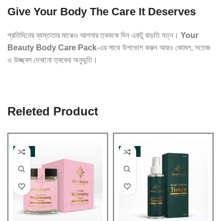
Give Your Body The Care It Deserves
প্রতিদিনের ব্যস্ততার মাঝেও আপনার ত্বককে দিন একটু বাড়তি যত্ন।
Your
Beauty Body Care Pack
-এর সাথে উপভোগ করুন আরও কোমল, সতেজ
ও উজ্জ্বল দেখানো ত্বকের অনুভূতি।
Releted Product
-32%
-10%