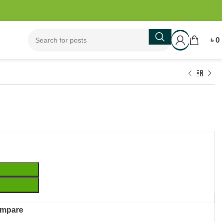
৳
0
mpare