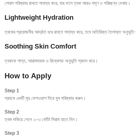
পোরস পরিষ্কার রাখতে সাহায্য করে, যার ফলে ত্বক আরও মসৃণ ও পরিচ্ছন্ন দেখায়।
Lightweight Hydration
ত্বকের প্রয়োজনীয় আর্দ্রতা ধরে রাখতে সাহায্য করে, তবে অতিরিক্ত তৈলাক্ত অনুভূতি স
Soothing Skin Comfort
ত্বককে শান্ত, আরামদায়ক ও রিফ্রেশড অনুভূতি প্রদান করে।
How to Apply
Step 1
প্রথমে একটি মৃদু ফেসওয়াশ দিয়ে মুখ পরিষ্কার করুন।
Step 2
ত্বক শুকিয়ে গেলে ২–৩ ফোঁটা সিরাম হাতে নিন।
Step 3