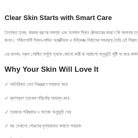
Clear Skin Starts with Smart Care
তৈলাক্ত ত্বক, বারবার ব্রণের সমস্যা এবং অসমান স্কিন টেক্সচারের কারণে কি আপনার ত্বক
জন্য। শক্তিশালী স্কিন-লাভিং অ্যাক্টিভস ও উদ্ভিজ্জ নির্যাসের সমন্বয়ে তৈরি এই সিরাম
এর হালকা, দ্রুত শোষিত ফর্মুলা ত্বকে কোনো ভারী বা আঠালো অনুভূতি সৃষ্টি না করে কার্
Why Your Skin Will Love It
✓ অতিরিক্ত তেল নিয়ন্ত্রণে সহায়তা করে
✓ ব্রণপ্রবণ ত্বকের পরিচর্যায় সাহায্য করে
✓ ত্বককে পরিষ্কার ও সতেজ অনুভূতি দেয়
✓ বড় দেখানো পোরসের দৃশ্যমানতা কমাতে সহায়ক